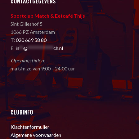
CONTACTGEGEVENS
Sportclub Match & Eetcafé Thijs
Sint Gilleshof 5
1066 PZ Amsterdam
T:
020 669 58 80
E:
in
**
@
************
ch.nl
Openingstijden:
ma t/m zo van 9:00 – 24:00 uur
CLUBINFO
Klachtenformulier
Algemene voorwaarden