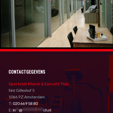
CONTACTGEGEVENS
Sportclub Match & Eetcafé Thijs
Sint Gilleshof 5
1066 PZ Amsterdam
T:
020 669 58 80
E:
in
**
@
************
ch.nl