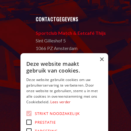
CONTACTGEGEVENS
Sportclub Match & Eetcafé Thijs
Sint Gilleshof 5
1066 PZ Amsterdam
T:
020 669 58 80
×
Deze website maakt
E:
in
**
@
************
ch.nl
gebruik van cookies.
Openingstijden:
Deze website gebruikt cookies om uw
ma t/m zo van 9:00 – 24:00 uur
gebruikerservaring te verbeteren. Door
onze website te gebruiken, stemt u in met
alle cookies in overeenstemming met ons
Cookiebeleid.
Lees verder
STRIKT NOODZAKELIJK
PRESTATIE
TARGETING