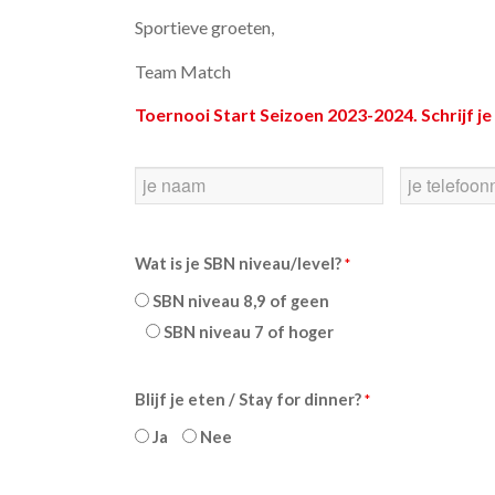
Sportieve groeten,
Team Match
Toernooi Start Seizoen 2023-2024. Schrijf je 
Voor-
Telnr
en
achternaam
Wat is je SBN niveau/level?
*
SBN niveau 8,9 of geen
SBN niveau 7 of hoger
Blijf je eten / Stay for dinner?
*
Ja
Nee