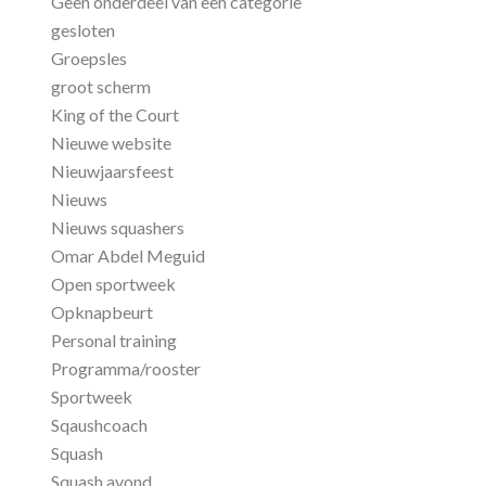
Geen onderdeel van een categorie
gesloten
Groepsles
groot scherm
King of the Court
Nieuwe website
Nieuwjaarsfeest
Nieuws
Nieuws squashers
Omar Abdel Meguid
Open sportweek
Opknapbeurt
Personal training
Programma/rooster
Sportweek
Sqaushcoach
Squash
Squash avond