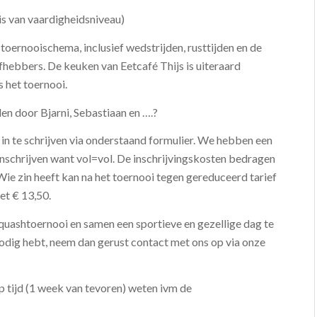
s van vaardigheidsniveau)
oernooischema, inclusief wedstrijden, rusttijden en de
fhebbers. De keuken van Eetcafé Thijs is uiteraard
s het toernooi.
en door Bjarni, Sebastiaan en ….?
in te schrijven via onderstaand formulier. We hebben een
inschrijven want vol=vol. De inschrijvingskosten bedragen
Wie zin heeft kan na het toernooi tegen gereduceerd tarief
iet € 13,50.
quashtoernooi en samen een sportieve en gezellige dag te
nodig hebt, neem dan gerust contact met ons op via onze
p tijd (1 week van tevoren) weten ivm de