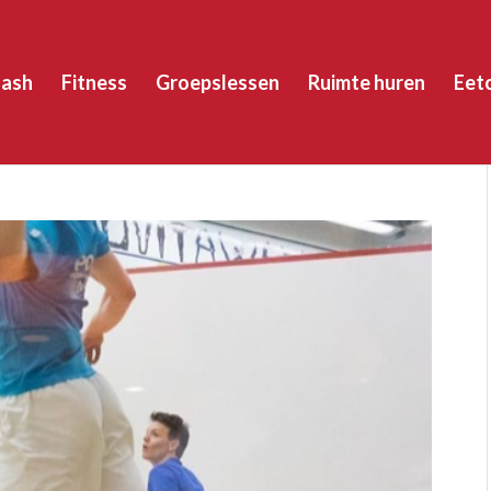
ash
Fitness
Groepslessen
Ruimte huren
Eet