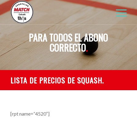
PARA TODOS EL ABONO
CORRECTO
.
LISTA DE PRECIOS DE SQUASH
.
[rpt name=”4520″]