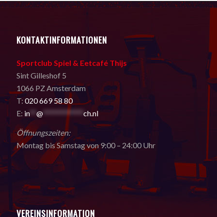
KONTAKTINFORMATIONEN
Sportclub Spiel & Eetcafé Thijs
Sint Gilleshof 5
1066 PZ Amsterdam
T:
020 669 58 80
E:
in
**
@
************
ch.nl
Öffnungszeiten:
Montag bis Samstag von 9:00 – 24:00 Uhr
VEREINSINFORMATION