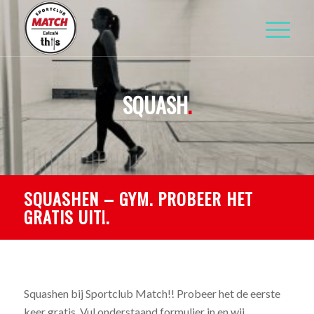
SQUASH
.
SQUASHEN – GYM. PROBEER HET
GRATIS UIT!
.
Squashen bij Sportclub Match!! Probeer het de eerste
keer gratis. Vul onderstaand formulier in en wij