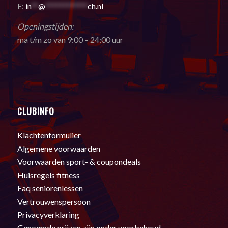
E:
in
**
@
************
ch.nl
Openingstijden:
ma t/m zo van 9:00 – 24:00 uur
CLUBINFO
Klachtenformulier
Algemene voorwaarden
Voorwaarden sport- & coupondeals
Huisregels fitness
Faq seniorenlessen
Vertrouwenspersoon
Privacyverklaring
Genoemde prijzen zijn onder voorbehoud