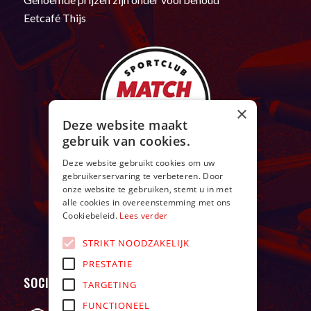
Eetcafé Thijs
×
Deze website maakt
gebruik van cookies.
Deze website gebruikt cookies om uw
gebruikerservaring te verbeteren. Door
onze website te gebruiken, stemt u in met
alle cookies in overeenstemming met ons
Cookiebeleid.
Lees verder
STRIKT NOODZAKELIJK
PRESTATIE
SOCIAL
TARGETING
FUNCTIONEEL