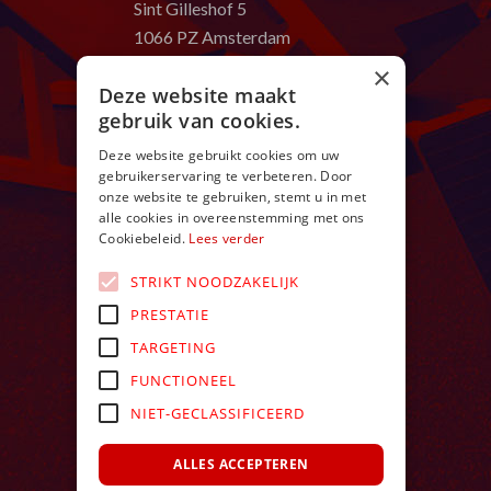
Sint Gilleshof 5
1066 PZ Amsterdam
T:
020 669 58 80
×
Deze website maakt
E:
in
**
@
************
ch.nl
gebruik van cookies.
Openingstijden:
Deze website gebruikt cookies om uw
ma t/m zo van 9:00 – 24:00 uur
gebruikerservaring te verbeteren. Door
onze website te gebruiken, stemt u in met
alle cookies in overeenstemming met ons
Cookiebeleid.
Lees verder
STRIKT NOODZAKELIJK
PRESTATIE
TARGETING
FUNCTIONEEL
NIET-GECLASSIFICEERD
ALLES ACCEPTEREN