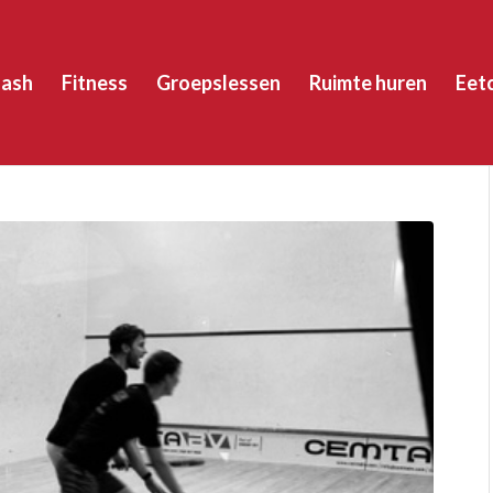
ash
Fitness
Groepslessen
Ruimte huren
Eet