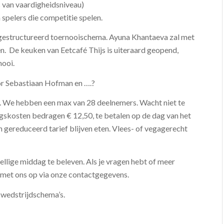
 van vaardigheidsniveau)
spelers die competitie spelen.
gestructureerd toernooischema. Ayuna Khantaeva zal met
. De keuken van Eetcafé Thijs is uiteraard geopend,
nooi.
or Sebastiaan Hofman en ….?
ina. We hebben een max van 28 deelnemers. Wacht niet te
ingskosten bedragen € 12,50, te betalen op de dag van het
n gereduceerd tarief blijven eten. Vlees- of vegagerecht
ellige middag te beleven. Als je vragen hebt of meer
 met ons op via onze contactgegevens.
e wedstrijdschema’s.