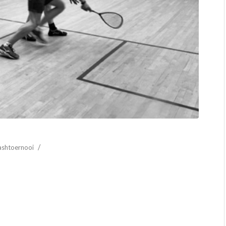
/
ashtoernooi