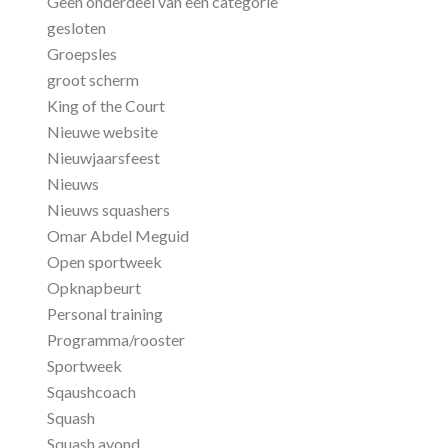
Geen onderdeel van een categorie
gesloten
Groepsles
groot scherm
King of the Court
Nieuwe website
Nieuwjaarsfeest
Nieuws
Nieuws squashers
Omar Abdel Meguid
Open sportweek
Opknapbeurt
Personal training
Programma/rooster
Sportweek
Sqaushcoach
Squash
Squash avond