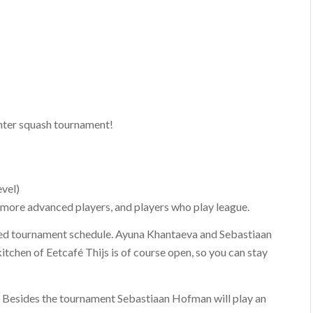
nter squash tournament!
vel)
s, more advanced players, and players who play league.
red tournament schedule. Ayuna Khantaeva and Sebastiaan
itchen of Eetcafé Thijs is of course open, so you can stay
es. Besides the tournament Sebastiaan Hofman will play an