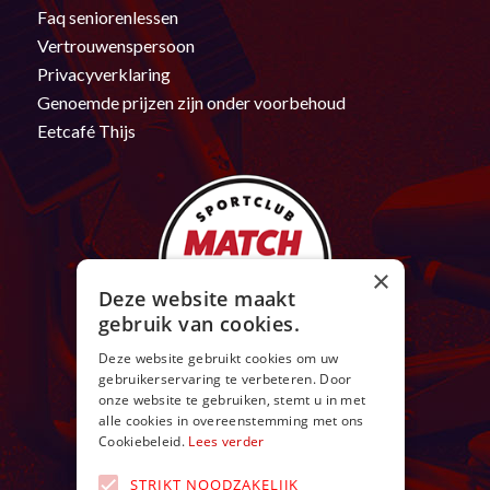
Faq seniorenlessen
Vertrouwenspersoon
Privacyverklaring
Genoemde prijzen zijn onder voorbehoud
Eetcafé Thijs
×
Deze website maakt
gebruik van cookies.
Deze website gebruikt cookies om uw
gebruikerservaring te verbeteren. Door
onze website te gebruiken, stemt u in met
alle cookies in overeenstemming met ons
Cookiebeleid.
Lees verder
STRIKT NOODZAKELIJK