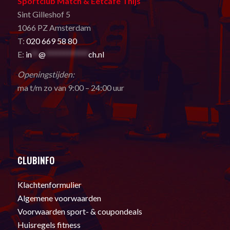
Sportclub Match & Eetcafé Thijs
Sint Gilleshof 5
1066 PZ Amsterdam
T:
020 669 58 80
E:
in
**
@
************
ch.nl
Openingstijden:
ma t/m zo van 9:00 – 24:00 uur
CLUBINFO
Klachtenformulier
Algemene voorwaarden
Voorwaarden sport- & coupondeals
Huisregels fitness