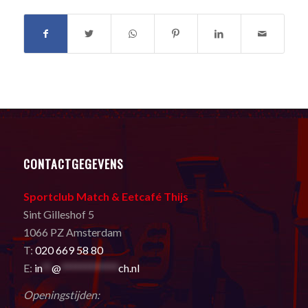
CONTACTGEGEVENS
Sportclub Match & Eetcafé Thijs
Sint Gilleshof 5
1066 PZ Amsterdam
T:
020 669 58 80
E:
in
**
@
************
ch.nl
Openingstijden: